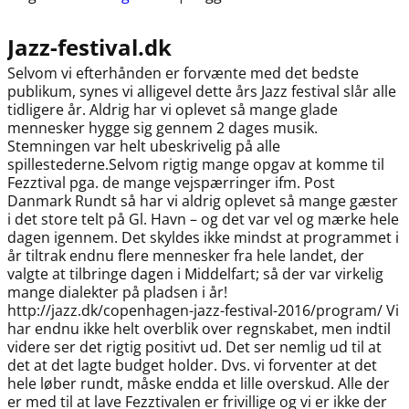
Jazz-festival.dk
Selvom vi efterhånden er forvænte med det bedste
publikum, synes vi alligevel dette års Jazz festival slår alle
tidligere år. Aldrig har vi oplevet så mange glade
mennesker hygge sig gennem 2 dages musik.
Stemningen var helt ubeskrivelig på alle
spillestederne.Selvom rigtig mange opgav at komme til
Fezztival pga. de mange vejspærringer ifm. Post
Danmark Rundt så har vi aldrig oplevet så mange gæster
i det store telt på Gl. Havn – og det var vel og mærke hele
dagen igennem. Det skyldes ikke mindst at programmet i
år tiltrak endnu flere mennesker fra hele landet, der
valgte at tilbringe dagen i Middelfart; så der var virkelig
mange dialekter på pladsen i år!
http://jazz.dk/copenhagen-jazz-festival-2016/program/ Vi
har endnu ikke helt overblik over regnskabet, men indtil
videre ser det rigtig positivt ud. Det ser nemlig ud til at
det at det lagte budget holder. Dvs. vi forventer at det
hele løber rundt, måske endda et lille overskud. Alle der
er med til at lave Fezztivalen er frivillige og vi er ikke der