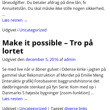
låneudgifter. Du betaler afdrag på dine lån, fx
Annuitetslån. Du skal måske ikke stille nogen sikkerhed,
…
Læs resten →
Udgivet i
Uncategorized
Make it possible – Tro på
lortet
Udgivet den
december 5, 2016
af
admin
Se med live når vi åbner gulvet i Odense kirke i jagten på
gammel skat Rekonstruktion af Mordet på Emilie Meng
[interaktiv grafik] Fotobaseret baggrundshistorie det
dødbringende stenkast på fyn Serie: Kom med op i
Danmarks 5 højeste bygninger [zoom-funktion]
…
Læs resten →
Udgivet i
Uncategorized
|
Tagget
diverse links