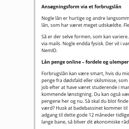
Ansøgningsform via et forbrugslån
Nogle lån er hurtige og andre langsomme.
lån, som har været meget udskældte. Fle
Så er der selve formen, som kan variere.
via mails. Nogle endda fysisk. Der vil i 
NemID.
Lån penge online – fordele og ulemper
Forbrugslån kan være smart, hvis du midl
penge fra dødsfald eller skilsmisse, som 
job efter at have været studerende i man
kommende lønstigning. Du kan også være
pengene her og nu. Så skal du blot find
værd? Husk at badebassinet kommer til at 
adgang til dette gode 12 måneder tidlig
lange bane, så bliver dit økonomiske r