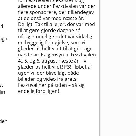
allerede under Fezztivalen var der
flere sponsorere, der tilkendegav
at de også var med næste år.
Dejligt. Tak til alle Jer, der var med
d.
til at gøre gjorde dagene så
uforglemmelige – det var virkelig
ogle
en hyggelig fornøjelse, som vi
glæder os helt vildt til at gentage
næste år. På gensyn til Fezztivalen
4., 5. og 6. august næste år – vi
glæder os helt vildt! PS! I løbet af
ugen vil der blive lagt både
billeder og video fra årets
yt
Fezztival her på siden – så kig
endelig forbi igen!
din
 den