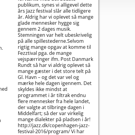
publikum, synes vi alligevel dette
års Jazz festival slår alle tidligere
år. Aldrig har vi oplevet så mange
glade mennesker hygge sig
gennem 2 dages musik.
Stemningen var helt ubeskrivelig
på alle spillestederne.Selvom
rigtig mange opgav at komme til
n.
Fezztival pga. de mange
vejspærringer ifm. Post Danmark
Rundt så har vi aldrig oplevet så
mange gæster i det store telt på
Gl. Havn – og det var vel og
mærke hele dagen igennem. Det
 med
skyldes ikke mindst at
programmet i år tiltrak endnu
flere mennesker fra hele landet,
der valgte at tilbringe dagen i
Middelfart; så der var virkelig
mange dialekter på pladsen i år!
n
http://jazz.dk/copenhagen-jazz-
festival-2016/program/ Vi har