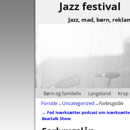
Jazz festival
Jazz, mad, børn, rekla
Børn og familieliv
Langeland
Krop 
Forside
→
Uncategorized
→
Forbrugslån
←
Fed iværksætter podcast om iværksætter
Indlæg navigation
Beartalk Show