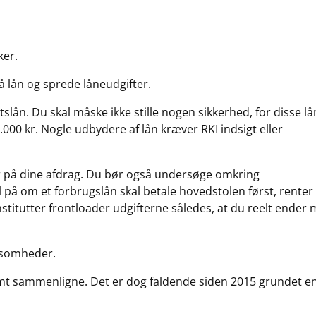
ker.
å lån og sprede låneudgifter.
tslån. Du skal måske ikke stille nogen sikkerhed, for disse lå
0.000 kr. Nogle udbydere af lån kræver RKI indsigt eller
ser på dine afdrag. Du bør også undersøge omkring
 på om et forbrugslån skal betale hovedstolen først, renter
stitutter frontloader udgifterne således, at du reelt ender
rksomheder.
mt sammenligne. Det er dog faldende siden 2015 grundet e