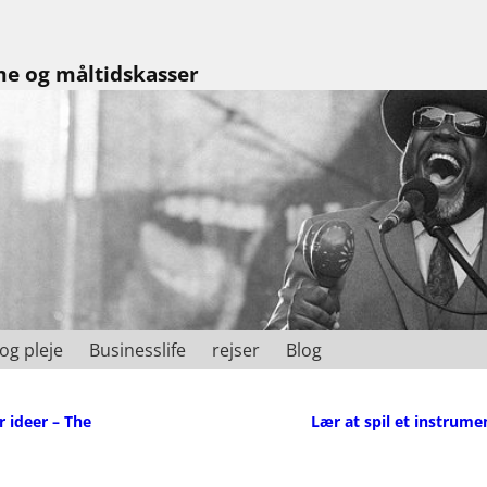
me og måltidskasser
og pleje
Businesslife
rejser
Blog
 ideer – The
Lær at spil et instrum