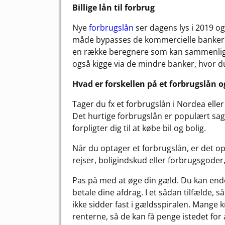
Billige lån til forbrug
Nye
forbrugslån
ser dagens lys i 2019 og
måde bypasses de kommercielle banker´og
en række beregnere som kan sammenligne 
også kigge via de mindre banker, hvor du
Hvad er forskellen på et forbrugslån o
Tager du fx et forbrugslån i Nordea ell
Det hurtige forbrugslån er populært sagt 
forpligter dig til at købe bil og bolig.
Når du optager et forbrugslån, er det op ti
rejser, boligindskud eller forbrugsgode
Pas på med at øge din gæld. Du kan ende
betale dine afdrag. I et sådan tilfælde, 
ikke sidder fast i gældsspiralen. Mange kre
renterne, så de kan få penge istedet for