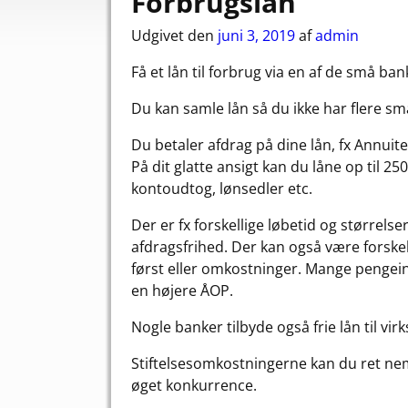
Forbrugslån
Udgivet den
juni 3, 2019
af
admin
Få et lån til forbrug via en af de små ban
Du kan samle lån så du ikke har flere sm
Du betaler afdrag på dine lån, fx Annuite
På dit glatte ansigt kan du låne op til 25
kontoudtog, lønsedler etc.
Der er fx forskellige løbetid og størrel
afdragsfrihed. Der kan også være forskel
først eller omkostninger. Mange pengein
en højere ÅOP.
Nogle banker tilbyde også frie lån til vi
Stiftelsesomkostningerne kan du ret ne
øget konkurrence.