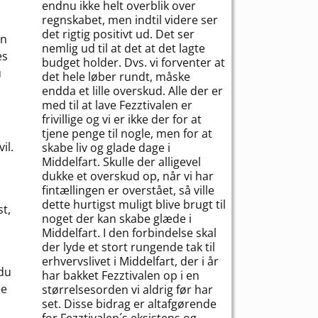
endnu ikke helt overblik over
regnskabet, men indtil videre ser
det rigtig positivt ud. Det ser
en
nemlig ud til at det at det lagte
es
budget holder. Dvs. vi forventer at
u
det hele løber rundt, måske
endda et lille overskud. Alle der er
med til at lave Fezztivalen er
frivillige og vi er ikke der for at
tjene penge til nogle, men for at
il.
skabe liv og glade dage i
Middelfart. Skulle der alligevel
dukke et overskud op, når vi har
fintællingen er overstået, så ville
dette hurtigst muligt blive brugt til
st,
noget der kan skabe glæde i
Middelfart. I den forbindelse skal
der lyde et stort rungende tak til
erhvervslivet i Middelfart, der i år
 du
har bakket Fezztivalen op i en
le
størrelsesorden vi aldrig før har
set. Disse bidrag er altafgørende
for Fezztivalen´s eksistens og