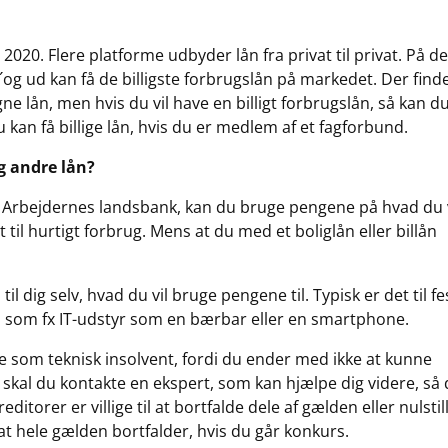
 2020. Flere platforme udbyder lån fra privat til privat. På d
 ud kan få de billigste forbrugslån på markedet. Der find
lån, men hvis du vil have en billigt forbrugslån, så kan d
 kan få billige lån, hvis du er medlem af et fagforbund.
g andre lån?
er Arbejdernes landsbank, kan du bruge pengene på hvad du v
til hurtigt forbrug. Mens at du med et boliglån eller billån
l dig selv, hvad du vil bruge pengene til. Typisk er det til fe
r, som fx IT-udstyr som en bærbar eller en smartphone.
 som teknisk insolvent, fordi du ender med ikke at kunne
så skal du kontakte en ekspert, som kan hjælpe dig videre, så
ditorer er villige til at bortfalde dele af gælden eller nulstil
 at hele gælden bortfalder, hvis du går konkurs.