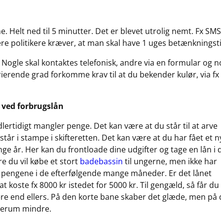
 Helt ned til 5 minutter. Det er blevet utrolig nemt. Fx SMS
re politikere kræver, at man skal have 1 uges betænkningsti
 Nogle skal kontaktes telefonisk, andre via en formular og n
varierende grad forkomme krav til at du bekender kulør, via fx
 ved forbrugslån
ertidigt mangler penge. Det kan være at du står til at arve
står i stampe i skifteretten. Det kan være at du har fået et n
ge år. Her kan du frontloade dine udgifter og tage en lån i 
 du vil købe et stort
badebassin
til ungerne, men ikke har
e pengene i de efterfølgende mange måneder. Er det lånet
koste fx 8000 kr istedet for 5000 kr. Til gengæld, så får du
ere end ellers. På den korte bane skaber det glæde, men på
åderum mindre.